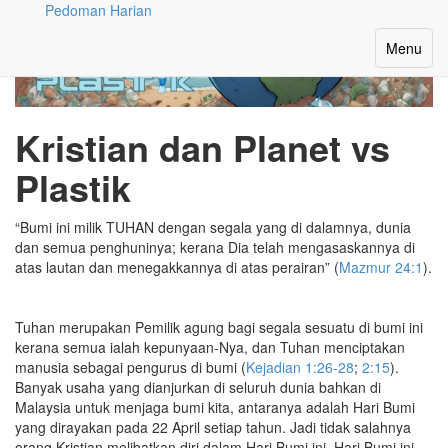
Pedoman Harian
Toggle
Menu
navigatio
Kristian dan Planet vs
Plastik
“Bumi ini milik TUHAN dengan segala yang di dalamnya, dunia
dan semua penghuninya; kerana Dia telah mengasaskannya di
atas lautan dan menegakkannya di atas perairan” (
Mazmur 24:1
).
Tuhan merupakan Pemilik agung bagi segala sesuatu di bumi ini
kerana semua ialah kepunyaan-Nya, dan Tuhan menciptakan
manusia sebagai pengurus di bumi (
Kejadian 1:26-28
;
2:15
).
Banyak usaha yang dianjurkan di seluruh dunia bahkan di
Malaysia untuk menjaga bumi kita, antaranya adalah Hari Bumi
yang dirayakan pada 22 April setiap tahun. Jadi tidak salahnya
orang Kristian melibatkan diri dalam Hari Bumi ini. Hari Bumi ini