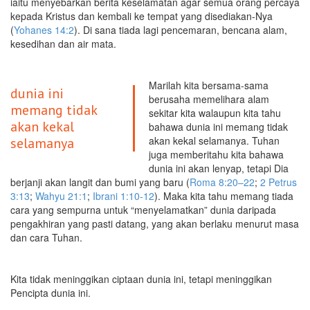
iaitu menyebarkan berita keselamatan agar semua orang percaya
kepada Kristus dan kembali ke tempat yang disediakan-Nya
(
Yohanes 14:2
). Di sana tiada lagi pencemaran, bencana alam,
kesedihan dan air mata.
Marilah kita bersama-sama
dunia ini
berusaha memelihara alam
memang tidak
sekitar kita walaupun kita tahu
akan kekal
bahawa dunia ini memang tidak
akan kekal selamanya. Tuhan
selamanya
juga memberitahu kita bahawa
dunia ini akan lenyap, tetapi Dia
berjanji akan langit dan bumi yang baru (
Roma 8:20–22
;
2 Petrus
3:13
;
Wahyu 21:1
;
Ibrani 1:10-12
). Maka kita tahu memang tiada
cara yang sempurna untuk “menyelamatkan” dunia daripada
pengakhiran yang pasti datang, yang akan berlaku menurut masa
dan cara Tuhan.
Kita tidak meninggikan ciptaan dunia ini, tetapi meninggikan
Pencipta dunia ini.