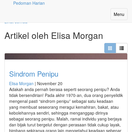
Pedoman Harian
Penulis
Toggle
Menu
navigatio
Lihat semua
Artikel oleh Elisa Morgan
Sindrom Penipu
Elisa Morgan
|
November 20
Adakah anda pernah berasa seperti seorang penipu? Anda
tidak bersendirian! Pada akhir 1970-an, dua orang penyelidik
mengenal pasti “sindrom penipu” sebagai satu keadaan
yang membuat seseorang meragui kemahiran, bakat, atau
kebolehannya sendiri, sehingga menganggap dirinya
sebagai seorang penipu. Malah, ramai individu yang berjaya
dan bijak turut bergelut dengan perasaan tidak cukup layak,
bimbang sekiranya orang lain mengetahui keadaan sebenar