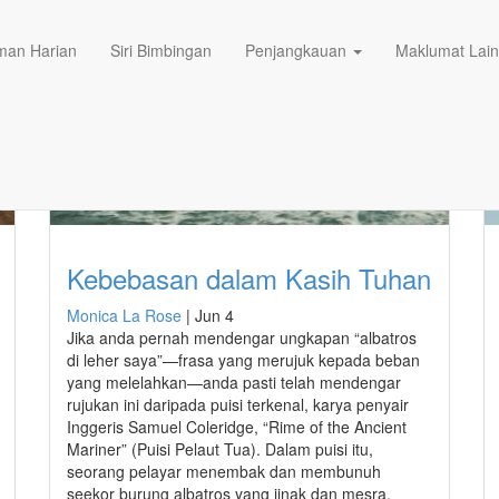
an Harian
Siri Bimbingan
Penjangkauan
Maklumat Lai
ose
Kebebasan dalam Kasih Tuhan
Monica La Rose
|
Jun 4
Jika anda pernah mendengar ungkapan “albatros
di leher saya”—frasa yang merujuk kepada beban
yang melelahkan—anda pasti telah mendengar
rujukan ini daripada puisi terkenal, karya penyair
Inggeris Samuel Coleridge, “Rime of the Ancient
Mariner” (Puisi Pelaut Tua). Dalam puisi itu,
seorang pelayar menembak dan membunuh
seekor burung albatros yang jinak dan mesra.