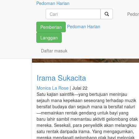
Pedoman Harian
Penulis
Pedom
Lihat semua
Pedoman Harian
Pemberian
Artikel oleh Monica La R
Langgan
Daftar masuk
Irama Sukacita
Monica La Rose
|
Julai 22
Satu kajian saintifik—yang bertujuan meninjau
sejauh mana kepekaan seseorang terhadap muzik
bersifat budaya dan sejauh mana ia bersifat naluri
—memainkan rentak gendang untuk bayi yang
baru lahir sambil memantau aktiviti gelombang otak
mereka. Sesekali, para penyelidik akan melangkau
satu rentak daripada irama. Yang mengagumkan,
mereka mendapati gelombang otak bayi melonjak