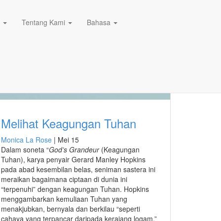
n
Tentang Kami
Bahasa
Melihat Keagungan Tuhan
Monica La Rose
|
Mei 15
Dalam soneta “
God’s Grandeur
(Keagungan
Tuhan), karya penyair Gerard Manley Hopkins
pada abad kesembilan belas, seniman sastera ini
meraikan bagaimana ciptaan di dunia ini
“terpenuhi” dengan keagungan Tuhan. Hopkins
menggambarkan kemuliaan Tuhan yang
menakjubkan, bernyala dan berkilau “seperti
cahaya yang terpancar daripada kerajang logam.”