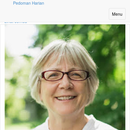
Pedoman Harian
Penulis
Toggle
Menu
navigatio
Lihat semua