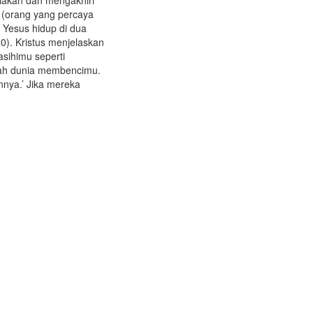
 (orang yang percaya
 Yesus hidup di dua
:20). Kristus menjelaskan
sihimu seperti
ulah dunia membencimu.
nnya.’ Jika mereka