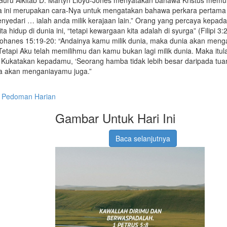
na ini merupakan cara-Nya untuk mengatakan bahawa perkara pertama
nyedari … ialah anda milik kerajaan lain.” Orang yang percaya kepada
ta hidup di dunia ini, “tetapi kewargaan kita adalah di syurga” (Filipi 3
ohanes 15:19-20: “Andainya kamu milik dunia, maka dunia akan menga
Tetapi Aku telah memilihmu dan kamu bukan lagi milik dunia. Maka it
h Kukatakan kepadamu, ‘Seorang hamba tidak lebih besar daripada tua
a akan menganiayamu juga.”
Pedoman Harian
Gambar Untuk Hari Ini
Baca selanjutnya