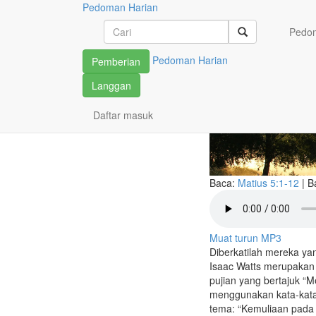
Pedoman Harian
Paradoks K
Pedom
Dilihat
Pedoman Harian
Pemberian
Langgan
Daftar masuk
Baca:
Matius 5:1-12
|
B
Muat turun MP3
Diberkatilah mereka yan
Isaac Watts merupakan
pujian yang bertajuk “
menggunakan kata-kata 
tema: “Kemuliaan pada 