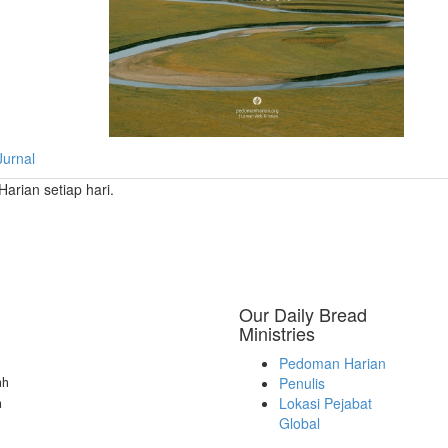
Jurnal
rian setiap hari.
Our Daily Bread
Ministries
Pedoman Harian
ah
Penulis
Lokasi Pejabat
a
Global