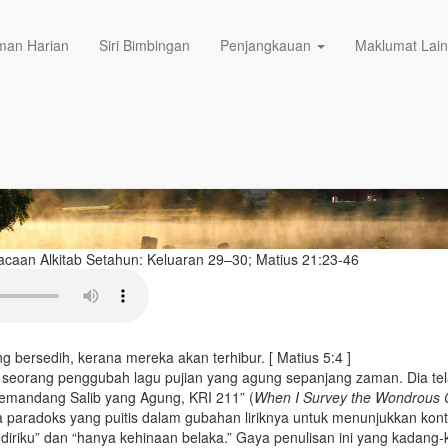
02/02/2025
ristus yang dapat
an Harian
Siri Bimbingan
Penjangkauan
Maklumat Lai
acaan Alkitab Setahun:
Keluaran 29–30; Matius 21:23-46
g bersedih, kerana mereka akan terhibur. [ Matius 5:4 ]
 seorang penggubah lagu pujian yang agung sepanjang zaman. Dia t
Memandang Salib yang Agung, KRI 211” (
When I Survey the Wondrous 
paradoks yang puitis dalam gubahan liriknya untuk menunjukkan kont
diriku” dan “hanya kehinaan belaka.” Gaya penulisan ini yang kadang