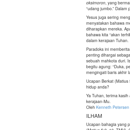
oksimoron
, yang berm
“udang jumbo.” Dalam pe
Yesus juga sering meng
menyatakan bahawa mer
diharapkan mereka. Apa
bahawa kita “akan terhi
dalam kerajaan Tuhan.
Paradoks ini memberita
penting dihargai sebaga
sebuah mahkota duri. I
begitu agung: “Duka, pe
mengingati baris akhir 
Ucapan Berkat (Matius
hidup anda?
Ya Tuhan, terima kasih
kerajaan-Mu.
Oleh
Kenneth Petersen
ILHAM
Ucapan bahagia yang pe
(Matius 5:3, 10, TMV).