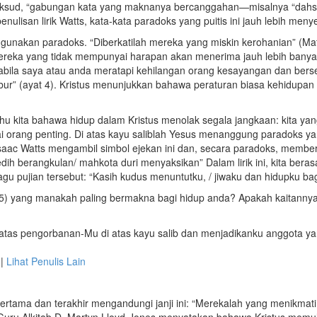
aksud, “gabungan kata yang maknanya bercanggahan—misalnya “dahs
nulisan lirik Watts, kata-kata paradoks yang puitis ini jauh lebih menye
gunakan paradoks. “Diberkatilah mereka yang miskin kerohanian” (Mati
eka yang tidak mempunyai harapan akan menerima jauh lebih banya
bila saya atau anda meratapi kehilangan orang kesayangan dan berse
bur” (ayat 4). Kristus menunjukkan bahawa peraturan biasa kehidupan d
hu kita bahawa hidup dalam Kristus menolak segala jangkaan: kita ya
i orang penting. Di atas kayu saliblah Yesus menanggung paradoks yan
saac Watts mengambil simbol ejekan ini dan, secara paradoks, membe
dih berangkulan/ mahkota duri menyaksikan” Dalam lirik ini, kita bera
lagu pujian tersebut: “Kasih kudus menuntutku, / jiwaku dan hidupku ba
 5) yang manakah paling bermakna bagi hidup anda? Apakah kaitann
 atas pengorbanan-Mu di atas kayu salib dan menjadikanku anggota y
|
Lihat Penulis Lain
rtama dan terakhir mengandungi janji ini: “Merekalah yang menikmati
 Guru Alkitab D. Martyn Lloyd-Jones menyatakan bahawa Kristus memu