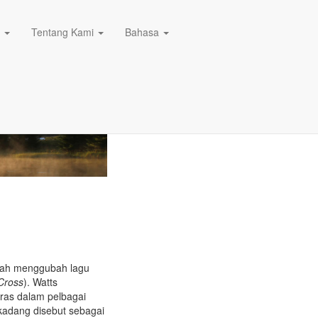
n
Tentang Kami
Bahasa
elah menggubah lagu
Cross
). Watts
ras dalam pelbagai
-kadang disebut sebagai