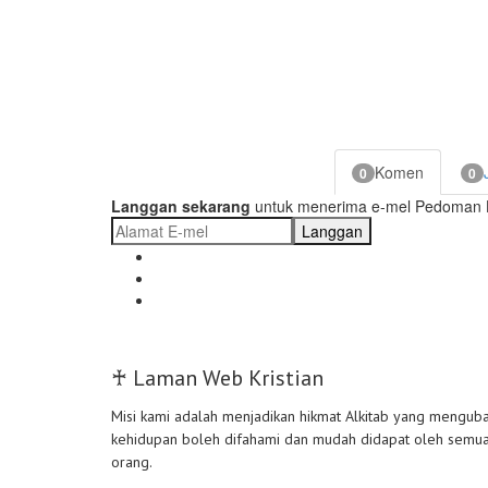
Komen
0
0
Langgan sekarang
untuk menerima e-mel Pedoman Ha
Langgan
♰ Laman Web Kristian
Misi kami adalah menjadikan hikmat Alkitab yang mengub
kehidupan boleh difahami dan mudah didapat oleh semu
orang.