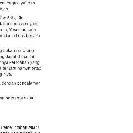
yat bagusnya” dan
rlah.
us 5:3), Dia
k daripada apa yang
dih, Yesus berkata
i dunia tidak berlaku
ng bukannya orang
g dapat dilihat ini—
rinya keindahan yang
sa terharu namun tetap
gi-Nya.”
ya dengan pengalaman
ang berharga dalam
 Pemerintahan Allah!”
lakan dan mengakhiri