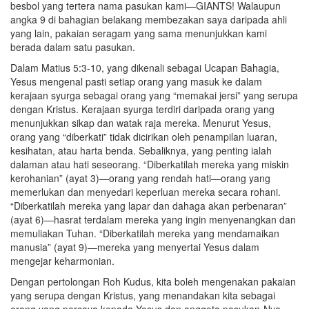
besbol yang tertera nama pasukan kami—GIANTS! Walaupun
angka 9 di bahagian belakang membezakan saya daripada ahli
yang lain, pakaian seragam yang sama menunjukkan kami
berada dalam satu pasukan.
Dalam Matius 5:3-10, yang dikenali sebagai Ucapan Bahagia,
Yesus mengenal pasti setiap orang yang masuk ke dalam
kerajaan syurga sebagai orang yang “memakai jersi” yang serupa
dengan Kristus. Kerajaan syurga terdiri daripada orang yang
menunjukkan sikap dan watak raja mereka. Menurut Yesus,
orang yang “diberkati” tidak dicirikan oleh penampilan luaran,
kesihatan, atau harta benda. Sebaliknya, yang penting ialah
dalaman atau hati seseorang. “Diberkatilah mereka yang miskin
kerohanian” (ayat 3)—orang yang rendah hati—orang yang
memerlukan dan menyedari keperluan mereka secara rohani.
“Diberkatilah mereka yang lapar dan dahaga akan perbenaran”
(ayat 6)—hasrat terdalam mereka yang ingin menyenangkan dan
memuliakan Tuhan. “Diberkatilah mereka yang mendamaikan
manusia” (ayat 9)—mereka yang menyertai Yesus dalam
mengejar keharmonian.
Dengan pertolongan Roh Kudus, kita boleh mengenakan pakaian
yang serupa dengan Kristus, yang menandakan kita sebagai