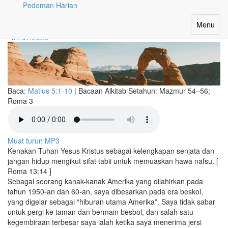
Pedoman Harian
Menyerupai Yesus
Toggle
Menu
navigatio
31/07/2025
Baca:
Matius 5:1-10
|
Bacaan Alkitab Setahun:
Mazmur 54–56;
Roma 3
Muat turun MP3
Kenakan Tuhan Yesus Kristus sebagai kelengkapan senjata dan
jangan hidup mengikut sifat tabii untuk memuaskan hawa nafsu. [
Roma 13:14 ]
Sebagai seorang kanak-kanak Amerika yang dilahirkan pada
tahun 1950-an dan 60-an, saya dibesarkan pada era beskol,
yang digelar sebagai “hiburan utama Amerika”. Saya tidak sabar
untuk pergi ke taman dan bermain besbol, dan salah satu
kegembiraan terbesar saya ialah ketika saya menerima jersi