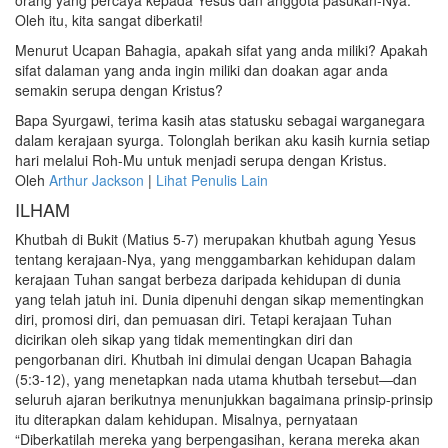
orang yang percaya kepada Yesus dan anggota pasukan-Nya.
Oleh itu, kita sangat diberkati!
Menurut Ucapan Bahagia, apakah sifat yang anda miliki? Apakah
sifat dalaman yang anda ingin miliki dan doakan agar anda
semakin serupa dengan Kristus?
Bapa Syurgawi, terima kasih atas statusku sebagai warganegara
dalam kerajaan syurga. Tolonglah berikan aku kasih kurnia setiap
hari melalui Roh-Mu untuk menjadi serupa dengan Kristus.
Oleh
Arthur Jackson
|
Lihat Penulis Lain
ILHAM
Khutbah di Bukit (Matius 5-7) merupakan khutbah agung Yesus
tentang kerajaan-Nya, yang menggambarkan kehidupan dalam
kerajaan Tuhan sangat berbeza daripada kehidupan di dunia
yang telah jatuh ini. Dunia dipenuhi dengan sikap mementingkan
diri, promosi diri, dan pemuasan diri. Tetapi kerajaan Tuhan
dicirikan oleh sikap yang tidak mementingkan diri dan
pengorbanan diri. Khutbah ini dimulai dengan Ucapan Bahagia
(5:3-12), yang menetapkan nada utama khutbah tersebut—dan
seluruh ajaran berikutnya menunjukkan bagaimana prinsip-prinsip
itu diterapkan dalam kehidupan. Misalnya, pernyataan
“Diberkatilah mereka yang berpengasihan, kerana mereka akan