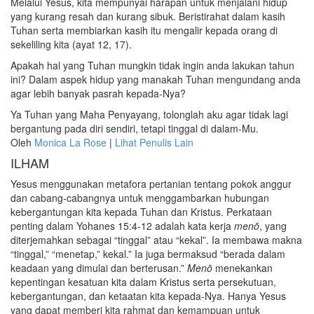
Melalui Yesus, kita mempunyai harapan untuk menjalani hidup
yang kurang resah dan kurang sibuk. Beristirahat dalam kasih
Tuhan serta membiarkan kasih itu mengalir kepada orang di
sekeliling kita (ayat 12, 17).
Apakah hal yang Tuhan mungkin tidak ingin anda lakukan tahun
ini? Dalam aspek hidup yang manakah Tuhan mengundang anda
agar lebih banyak pasrah kepada-Nya?
Ya Tuhan yang Maha Penyayang, tolonglah aku agar tidak lagi
bergantung pada diri sendiri, tetapi tinggal di dalam-Mu.
Oleh
Monica La Rose
|
Lihat Penulis Lain
ILHAM
Yesus menggunakan metafora pertanian tentang pokok anggur
dan cabang-cabangnya untuk menggambarkan hubungan
kebergantungan kita kepada Tuhan dan Kristus. Perkataan
penting dalam Yohanes 15:4-12 adalah kata kerja
menō
, yang
diterjemahkan sebagai “tinggal” atau “kekal”. Ia membawa makna
“tinggal,” “menetap,” kekal.” Ia juga bermaksud “berada dalam
keadaan yang dimulai dan berterusan.”
Menō
menekankan
kepentingan kesatuan kita dalam Kristus serta persekutuan,
kebergantungan, dan ketaatan kita kepada-Nya. Hanya Yesus
yang dapat memberi kita rahmat dan kemampuan untuk