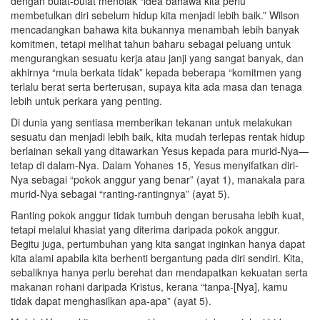
dengan bulat-bulat menolak “idea bahawa kita perlu
membetulkan diri sebelum hidup kita menjadi lebih baik.” Wilson
mencadangkan bahawa kita bukannya menambah lebih banyak
komitmen, tetapi melihat tahun baharu sebagai peluang untuk
mengurangkan sesuatu kerja atau janji yang sangat banyak, dan
akhirnya “mula berkata tidak” kepada beberapa “komitmen yang
terlalu berat serta berterusan, supaya kita ada masa dan tenaga
lebih untuk perkara yang penting.
Di dunia yang sentiasa memberikan tekanan untuk melakukan
sesuatu dan menjadi lebih baik, kita mudah terlepas rentak hidup
berlainan sekali yang ditawarkan Yesus kepada para murid-Nya—
tetap di dalam-Nya. Dalam Yohanes 15, Yesus menyifatkan diri-
Nya sebagai “pokok anggur yang benar” (ayat 1), manakala para
murid-Nya sebagai “ranting-rantingnya” (ayat 5).
Ranting pokok anggur tidak tumbuh dengan berusaha lebih kuat,
tetapi melalui khasiat yang diterima daripada pokok anggur.
Begitu juga, pertumbuhan yang kita sangat inginkan hanya dapat
kita alami apabila kita berhenti bergantung pada diri sendiri. Kita,
sebaliknya hanya perlu berehat dan mendapatkan kekuatan serta
makanan rohani daripada Kristus, kerana “tanpa-[Nya], kamu
tidak dapat menghasilkan apa-apa” (ayat 5).