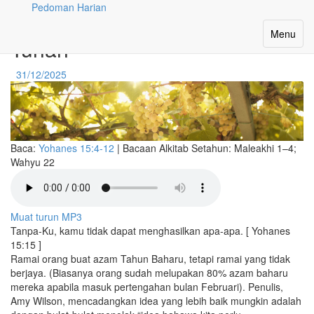
Pedoman Harian
Berazam Lebih Pasrah kepada
Toggle
Menu
Tuhan
navigatio
31/12/2025
Baca:
Yohanes 15:4-12
|
Bacaan Alkitab Setahun:
Maleakhi 1–4;
Wahyu 22
Muat turun MP3
Tanpa-Ku, kamu tidak dapat menghasilkan apa-apa. [ Yohanes
15:15 ]
Ramai orang buat azam Tahun Baharu, tetapi ramai yang tidak
berjaya. (Biasanya orang sudah melupakan 80% azam baharu
mereka apabila masuk pertengahan bulan Februari). Penulis,
Amy Wilson, mencadangkan idea yang lebih baik mungkin adalah