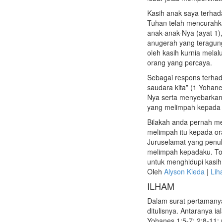
Kasih anak saya terha
Tuhan telah mencurahk
anak-anak-Nya (ayat 1)
anugerah yang teragung.
oleh kasih kurnia melal
orang yang percaya.
Sebagai respons terhad
saudara kita” (1 Yohane
Nya serta menyebarkan
yang melimpah kepada ke
Bilakah anda pernah m
melimpah itu kepada or
Juruselamat yang penu
melimpah kepadaku. To
untuk menghidupi kasih 
Oleh
Alyson Kieda
|
Lih
ILHAM
Dalam surat pertamany
ditulisnya. Antaranya i
Yohanes 1:5-7; 2:8-11;