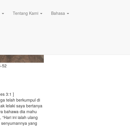
n
Tentang Kami
Bahasa
6-52
es 3:1 ]
rga telah berkumpul di
 lelaki saya bertanya
nya bahawa dia mahu
“Hari ini ialah ulang
a, senyumannya yang