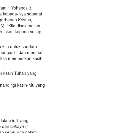
lam 1 Yohanes 3,
ya kepada-Nya sebagai
gorbanan Kristus,
6). “Kita diselamatkan
urniakan kepada setiap
 kita untuk saudara-
 mengasihi dan mentaati-
kita memberikan kasih
n kasih Tuhan yang
nandingi kasih-Mu yang
lam injil yang
3) dan
cahaya
(1
ngan sempurna dalam