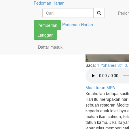
Pedoman Harian
Kasih yan
Pedom
Pedoman Harian
Pemberian
Langgan
Daftar masuk
Baca:
1 Yohanes 3:1-3,
Muat turun MP3
Ketahuilah betapa kasih
Hari itu merupakan hari
sebuah restoran Medit
kepada anak lelakinya
makan ikan salmon, teta
tahun kamu. Jika itu 
lebar jelas memperliha