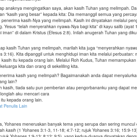
dap anaknya mengingatkan saya, akan kasih Tuhan yang melimpah. Da
an “kasih yang besar” kepada kita: Dia memanggil semua yang perca
, penerima kasih-Nya yang melimpah. Kasih ini dinyatakan melalui pen
 Yesus “telah menyerahkan nyawa-Nya bagi kita” di kayu salib (ayat 1
ui iman” di dalam Kristus (Efesus 2:8). Inilah anugerah Tuhan yang dik
ap kasih Tuhan yang melimpah, marilah kita juga “menyerahkan nyawa
s 3:16). Kita dipanggil untuk menghidupi iman kita melalui perbuatan:
 kasih itu kepada orang lain. Melalui Roh Kudus, Tuhan memampukan 
luarga kita dan orang di sekeliling kita.
enerima kasih yang melimpah? Bagaimanakah anda dapat menyalurka
ang lain?
h kasih, tiada satu pun pemberian atau pengorbananku yang dapat me
longlah aku mencari cara
itu kepada orang lain.
at Penulis Lain
a, Yohanes meneruskan banyak tema yang serupa dan sering muncul da
alah
kasih
(1 Yohanes 3:1-3, 11-18; 4:7-12; rujuk Yohanes 3:16; 15:9-1
 rujuk Yohanes 1:9-13; 8:12; 9:5), yang kedua-duanya dinyatakan de