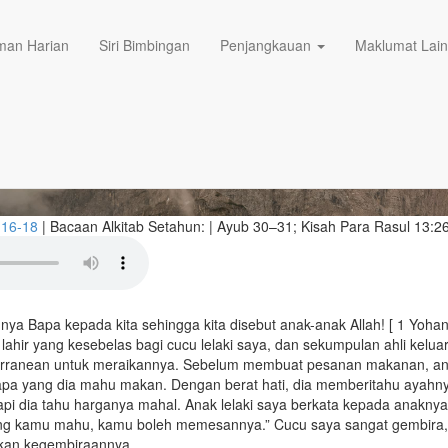
05/07/2026
g Melimpah
an Harian
Siri Bimbingan
Penjangkauan
Maklumat Lai
 16-18
|
Bacaan Alkitab Setahun:
| Ayub 30–31; Kisah Para Rasul 13:2
nya Bapa kepada kita sehingga kita disebut anak-anak Allah! [ 1 Yohan
 lahir yang kesebelas bagi cucu lelaki saya, dan sekumpulan ahli kelua
erranean untuk meraikannya. Sebelum membuat pesanan makanan, anak
 apa yang dia mahu makan. Dengan berat hati, dia memberitahu ayah
pi dia tahu harganya mahal. Anak lelaki saya berkata kepada anaknya, 
yang kamu mahu, kamu boleh memesannya.” Cucu saya sangat gembir
tkan kegembiraannya.