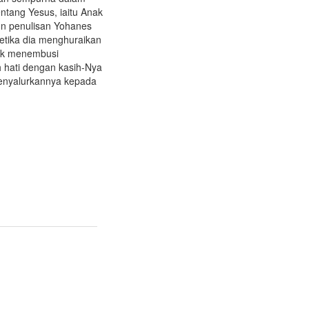
ntang Yesus, iaitu Anak
un penulisan Yohanes
etika dia menghuraikan
tuk menembusi
hati dengan kasih-Nya
menyalurkannya kepada