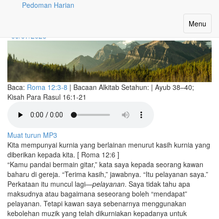
Pedoman Harian
Berkongsi Kurnia Rohani
Toggle
Menu
navigatio
09/07/2026
Baca:
Roma 12:3-8
|
Bacaan Alkitab Setahun:
| Ayub 38–40;
Kisah Para Rasul 16:1-21
Muat turun MP3
Kita mempunyai kurnia yang berlainan menurut kasih kurnia yang
diberikan kepada kita. [ Roma 12:6 ]
“Kamu pandai bermain gitar,” kata saya kepada seorang kawan
baharu di gereja. “Terima kasih,” jawabnya. “Itu pelayanan saya.”
Perkataan itu muncul lagi—
pelayanan
. Saya tidak tahu apa
maksudnya atau bagaimana seseorang boleh “mendapat”
pelayanan. Tetapi kawan saya sebenarnya menggunakan
kebolehan muzik yang telah dikurniakan kepadanya untuk