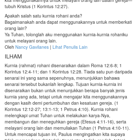
kita menggunakannya untuk melayani orang lain dalam gereja—
tubuh Kristus (1 Korintus 12:27).
Apakah salah satu kurnia rohani anda?
Bagaimanakah anda dapat menggunakannya untuk memberkati
orang lain?
Ya Tuhan, tolonglah aku menggunakan kurnia-kurnia rohaniku
untuk melayani orang lain.
Oleh
Nancy Gavilanes
|
Lihat Penulis Lain
ILHAM
Kurnia (rahmat) rohani disenaraikan dalam Roma 12:6-8; 1
Korintus 12:4-11; dan 1 Korintus 12:28. Tiada satu pun daripada
senarai ini yang sama sepenuhnya, menunjukkan bahawa
senarai tersebut bukanlah lengkap. Tujuan kurnia-kurnia ini
disenaraikan bukan untuk menunjukkan berapa banyak jenis
kurnia yang ada, tetapi untuk mengajar kita menggunakannya
dengan kasih demi pertumbuhan dan kesatuan gereja. (1
Korintus 12:12-27; 13:1-13; 1 Petrus 4:10). Kurnia rohani
melengkapi umat Tuhan untuk melakukan karya-Nya,
membangun dan meneguhkan gereja (Efesus 4:11-16), serta
melayani orang lain dan memuliakan Tuhan (1 Petrus 4:10-11).
Untuk mencapai tujuan ini, Paulus mengingatkan kita supaya