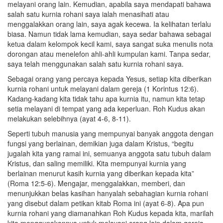
melayani orang lain. Kemudian, apabila saya mendapati bahawa
salah satu kurnia rohani saya ialah menasihati atau
menggalakkan orang lain, saya agak kecewa. Ia kelihatan terlalu
biasa. Namun tidak lama kemudian, saya sedar bahawa sebagai
ketua dalam kelompok kecil kami, saya sangat suka menulis nota
dorongan atau menelefon ahli-ahli kumpulan kami. Tanpa sedar,
saya telah menggunakan salah satu kurnia rohani saya.
Sebagai orang yang percaya kepada Yesus, setiap kita diberikan
kurnia rohani untuk melayani dalam gereja (1 Korintus 12:6).
Kadang-kadang kita tidak tahu apa kurnia itu, namun kita tetap
setia melayani di tempat yang ada keperluan. Roh Kudus akan
melakukan selebihnya (ayat 4-6, 8-11).
Seperti tubuh manusia yang mempunyai banyak anggota dengan
fungsi yang berlainan, demikian juga dalam Kristus, “begitu
jugalah kita yang ramai ini, semuanya anggota satu tubuh dalam
Kristus, dan saling memiliki. Kita mempunyai kurnia yang
berlainan menurut kasih kurnia yang diberikan kepada kita”
(Roma 12:5-6). Mengajar, menggalakkan, memberi, dan
menunjukkan belas kasihan hanyalah sebahagian kurnia rohani
yang disebut dalam petikan kitab Roma ini (ayat 6-8). Apa pun
kurnia rohani yang diamanahkan Roh Kudus kepada kita, marilah