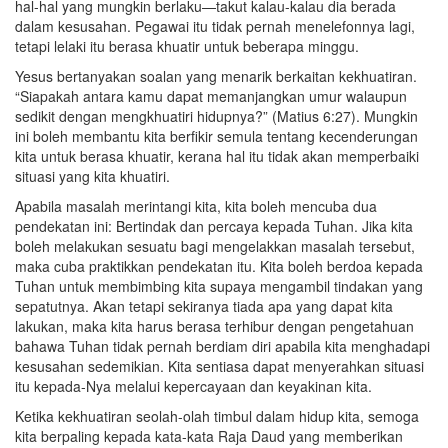
hal-hal yang mungkin berlaku—takut kalau-kalau dia berada
dalam kesusahan. Pegawai itu tidak pernah menelefonnya lagi,
tetapi lelaki itu berasa khuatir untuk beberapa minggu.
Yesus bertanyakan soalan yang menarik berkaitan kekhuatiran.
“Siapakah antara kamu dapat memanjangkan umur walaupun
sedikit dengan mengkhuatiri hidupnya?” (Matius 6:27). Mungkin
ini boleh membantu kita berfikir semula tentang kecenderungan
kita untuk berasa khuatir, kerana hal itu tidak akan memperbaiki
situasi yang kita khuatiri.
Apabila masalah merintangi kita, kita boleh mencuba dua
pendekatan ini: Bertindak dan percaya kepada Tuhan. Jika kita
boleh melakukan sesuatu bagi mengelakkan masalah tersebut,
maka cuba praktikkan pendekatan itu. Kita boleh berdoa kepada
Tuhan untuk membimbing kita supaya mengambil tindakan yang
sepatutnya. Akan tetapi sekiranya tiada apa yang dapat kita
lakukan, maka kita harus berasa terhibur dengan pengetahuan
bahawa Tuhan tidak pernah berdiam diri apabila kita menghadapi
kesusahan sedemikian. Kita sentiasa dapat menyerahkan situasi
itu kepada-Nya melalui kepercayaan dan keyakinan kita.
Ketika kekhuatiran seolah-olah timbul dalam hidup kita, semoga
kita berpaling kepada kata-kata Raja Daud yang memberikan