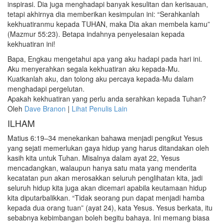
inspirasi. Dia juga menghadapi banyak kesulitan dan kerisauan,
tetapi akhirnya dia memberikan kesimpulan ini: “Serahkanlah
kekhuatiranmu kepada TUHAN, maka Dia akan membela kamu”
(Mazmur 55:23). Betapa indahnya penyelesaian kepada
kekhuatiran ini!
Bapa, Engkau mengetahui apa yang aku hadapi pada hari ini.
Aku menyerahkan segala kekhuatiran aku kepada-Mu.
Kuatkanlah aku, dan tolong aku percaya kepada-Mu dalam
menghadapi pergelutan.
Apakah kekhuatiran yang perlu anda serahkan kepada Tuhan?
Oleh
Dave Branon
|
Lihat Penulis Lain
ILHAM
Matius 6:19–34 menekankan bahawa menjadi pengikut Yesus
yang sejati memerlukan gaya hidup yang harus ditandakan oleh
kasih kita untuk Tuhan. Misalnya dalam ayat 22, Yesus
mencadangkan, walaupun hanya satu mata yang menderita
kecatatan pun akan merosakkan seluruh penglihatan kita, jadi
seluruh hidup kita juga akan dicemari apabila keutamaan hidup
kita diputarbalikkan. “Tidak seorang pun dapat menjadi hamba
kepada dua orang tuan” (ayat 24), kata Yesus. Yesus berkata, itu
sebabnya kebimbangan boleh begitu bahaya. Ini memang biasa