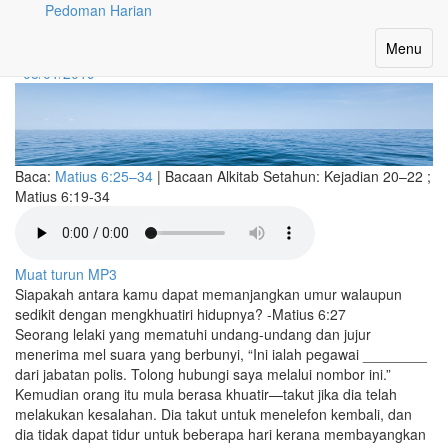
Pedoman Harian
Penyelesaian bagi Kekhuatiran
Toggle
Menu
navigatio
08/01/2019
Baca:
Matius 6:25–34
|
Bacaan Alkitab Setahun:
Kejadian 20–22 ;
Matius 6:19-34
Muat turun MP3
Siapakah antara kamu dapat memanjangkan umur walaupun
sedikit dengan mengkhuatiri hidupnya? -Matius 6:27
Seorang lelaki yang mematuhi undang-undang dan jujur
menerima mel suara yang berbunyi, “Ini ialah pegawai ________
dari jabatan polis. Tolong hubungi saya melalui nombor ini.”
Kemudian orang itu mula berasa khuatir—takut jika dia telah
melakukan kesalahan. Dia takut untuk menelefon kembali, dan
dia tidak dapat tidur untuk beberapa hari kerana membayangkan