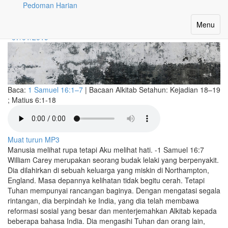
Pedoman Harian
Orang Biasa
Toggle
Menu
navigatio
07/01/2019
Baca:
1 Samuel 16:1–7
|
Bacaan Alkitab Setahun:
Kejadian 18–19
; Matius 6:1-18
Muat turun MP3
Manusia melihat rupa tetapi Aku melihat hati. -1 Samuel 16:7
William Carey merupakan seorang budak lelaki yang berpenyakit.
Dia dilahirkan di sebuah keluarga yang miskin di Northampton,
England. Masa depannya kelihatan tidak begitu cerah. Tetapi
Tuhan mempunyai rancangan baginya. Dengan mengatasi segala
rintangan, dia berpindah ke India, yang dia telah membawa
reformasi sosial yang besar dan menterjemahkan Alkitab kepada
beberapa bahasa India. Dia mengasihi Tuhan dan orang lain,