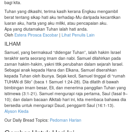
bagi kita.
Tuhan yang dikasihi, terima kasih kerana Engkau mengambil
berat tentang sikap hati aku terhadap-Mu daripada kecantikan
luaran aku, harta yang aku miliki, atau pencapaian aku.
Apa yang diutamakan Tuhan ialah hati anda.
Oleh
Estera Pirosca Escobar
|
Lihat Penulis Lain
ILHAM
Samuel, yang bermaksud “didengar Tuhan”, ialah hakim Israel
terakhir serta seorang imam dan nabi. Samuel dilahirkan pada
zaman hakim-hakim, yakni titik perubahan dalam sejarah Israel.
Sebagai anak kepada Hana dan Elkana, Samuel diserahkan
kepada Tuhan oleh ibunya. Sejak kecil, Samuel tinggal di “rumah
TUHAN di Silo” (baca 1 Samuel 1:24-28). Dia dilatih di bawah
bimbingan imam besar, Eli, dan menerima panggilan Tuhan yang
istimewa (3:1-21). Samuel mengurapi raja pertama, Saul (fasal 9–
10); dan dalam bacaan Alkitab hari ini, kita membaca bahawa dia
bersedia untuk mengurapi Daud, pengganti Saul (16:1-13).
Alyson Kieda
Our Daily Bread Topics:
Pedoman Harian