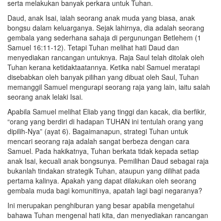
serta melakukan banyak perkara untuk Tuhan.
Daud, anak Isai, ialah seorang anak muda yang biasa, anak
bongsu dalam keluarganya. Sejak lahirnya, dia adalah seorang
gembala yang sederhana sahaja di pergunungan Betlehem (1
Samuel 16:11-12). Tetapi Tuhan melihat hati Daud dan
menyediakan rancangan untuknya. Raja Saul telah ditolak oleh
Tuhan kerana ketidaktaatannya. Ketika nabi Samuel meratapi
disebabkan oleh banyak pilihan yang dibuat oleh Saul, Tuhan
memanggil Samuel mengurapi seorang raja yang lain, iaitu salah
seorang anak lelaki Isai.
Apabila Samuel melihat Eliab yang tinggi dan kacak, dia berfikir,
“orang yang berdiri di hadapan TUHAN ini tentulah orang yang
dipilih-Nya” (ayat 6). Bagaimanapun, strategi Tuhan untuk
mencari seorang raja adalah sangat berbeza dengan cara
Samuel. Pada hakikatnya, Tuhan berkata tidak kepada setiap
anak Isai, kecuali anak bongsunya. Pemilihan Daud sebagai raja
bukanlah tindakan strategik Tuhan, ataupun yang dilihat pada
pertama kalinya. Apakah yang dapat dilakukan oleh seorang
gembala muda bagi komunitinya, apatah lagi bagi negaranya?
Ini merupakan penghiburan yang besar apabila mengetahui
bahawa Tuhan mengenal hati kita, dan menyediakan rancangan