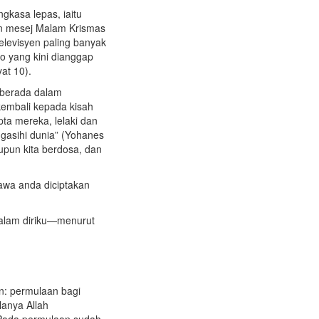
gkasa lepas, iaitu
n mesej Malam Krismas
elevisyen paling banyak
o yang kini dianggap
at 10).
ta berada dalam
kembali kepada kisah
ta mereka, lelaki dan
ngasihi dunia” (Yohanes
aupun kita berdosa, dan
awa anda diciptakan
dalam diriku—menurut
an: permulaan bagi
lanya Allah
“Pada permulaan sudah