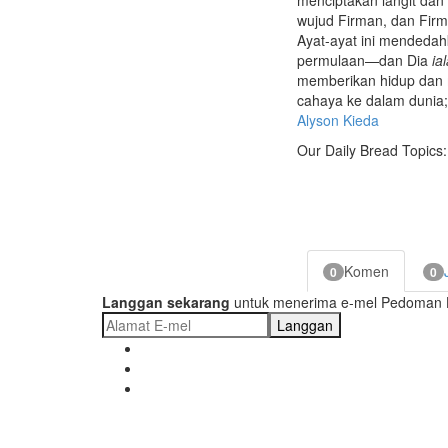
wujud Firman, dan Firma
Ayat-ayat ini mendeda
permulaan—dan Dia
ia
memberikan hidup dan m
cahaya ke dalam dunia;
Alyson Kieda
Our Daily Bread Topics:
Komen
0
0
Langgan sekarang
untuk menerima e-mel Pedoman Ha
Langgan