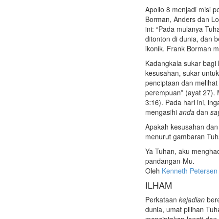
Apollo 8 menjadi misi p
Borman, Anders dan L
ini: “Pada mulanya Tuha
ditonton di dunia, dan
ikonik. Frank Borman me
Kadangkala sukar bagi ki
kesusahan, sukar untuk
penciptaan dan melihat
perempuan” (ayat 27). M
3:16). Pada hari ini, i
mengasihi
anda
dan
sa
Apakah kesusahan dan 
menurut gambaran Tu
Ya Tuhan, aku menghada
pandangan-Mu.
Oleh
Kenneth Petersen
ILHAM
Perkataan
kejadian
bere
dunia, umat pilihan Tu
menciptakan langit dan