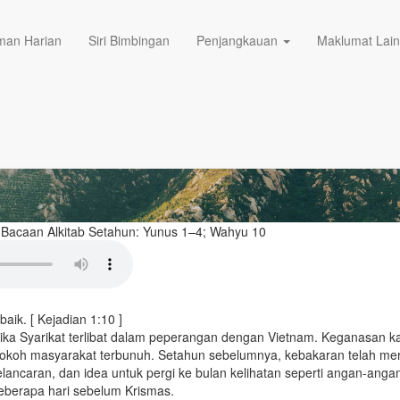
19/12/2024
 Tuhan terhadap
an Harian
Siri Bimbingan
Penjangkauan
Maklumat Lai
|
Bacaan Alkitab Setahun:
Yunus 1–4; Wahyu 10
baik. [ Kejadian 1:10 ]
ka Syarikat terlibat dalam peperangan dengan Vietnam. Keganasan ka
tokoh masyarakat terbunuh. Setahun sebelumnya, kebakaran telah mer
lancaran, dan idea untuk pergi ke bulan kelihatan seperti angan-anga
beberapa hari sebelum Krismas.