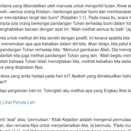
ertama yang dikendalikan oleh manusia untuk mengorbit bulan. Krew an
ovell—semua orang Kristian—berkongsi gambar bumi dan membacaka
n menciptakan langit dan bumi” (Kejadian 1:1). Pada masa itu, acara t
 berjuta-juta orang berkongsi pandangan Tuhan terhadap bumi dalam fot
nghabiskan bacaan dengan ayat ini: “Allah melihat semua itu baik” (ay
ta untuk melihat diri kita sendiri dengan positif, ini kerana apabila ki
 menemukan apa-apa kebaikan dalam diri kita. Akan tetapi, kita patut 
 pandangan Tuhan terhadap kita: “Menurut gambaran Allah, Dia mencip
arilah kita juga melihat pandangan Tuhan yang lain: “Allah begitu me
ngatlah bahawa Tuhan telah menciptakan kita, melihat kebaikan kita wal
ya
yang diciptakan-Nya.
dosa yang anda hadapi pada hari ini? Apakah yang dimaksudkan bah
han?
pi pergelutan hari ini. Tolonglah aku melihat apa yang Engkau lihat 
|
Lihat Penulis Lain
rti “asal” atau “permulaan.” Kitab Kejadian adalah mengenai permula
han, dan rencana-Nya untuk menyelamatkan kita. Ia bermula: “Pada mu
 bumi” (1:1). Injil Yohanes juga mempunyai pembukaan yang serupa: 