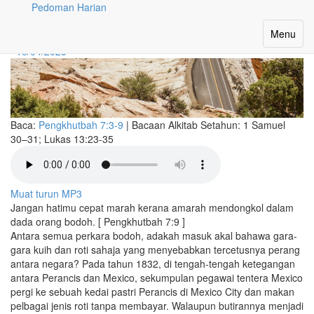
Pedoman Harian
Perang Pastri
Toggle
Menu
navigatio
16/04/2025
Baca:
Pengkhutbah 7:3-9
|
Bacaan Alkitab Setahun:
1 Samuel
30–31; Lukas 13:23-35
Muat turun MP3
Jangan hatimu cepat marah kerana amarah mendongkol dalam
dada orang bodoh. [ Pengkhutbah 7:9 ]
Antara semua perkara bodoh, adakah masuk akal bahawa gara-
gara kuih dan roti sahaja yang menyebabkan tercetusnya perang
antara negara? Pada tahun 1832, di tengah-tengah ketegangan
antara Perancis dan Mexico, sekumpulan pegawai tentera Mexico
pergi ke sebuah kedai pastri Perancis di Mexico City dan makan
pelbagai jenis roti tanpa membayar. Walaupun butirannya menjadi