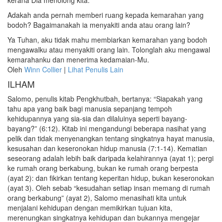
kerana Dia menolong kita.
Adakah anda pernah memberi ruang kepada kemarahan yang
bodoh? Bagaimanakah ia menyakiti anda atau orang lain?
Ya Tuhan, aku tidak mahu membiarkan kemarahan yang bodoh
mengawalku atau menyakiti orang lain. Tolonglah aku mengawal
kemarahanku dan menerima kedamaian-Mu.
Oleh
Winn Collier
|
Lihat Penulis Lain
ILHAM
Salomo, penulis kitab Pengkhutbah, bertanya: “Siapakah yang
tahu apa yang baik bagi manusia sepanjang tempoh
kehidupannya yang sia-sia dan dilaluinya seperti bayang-
bayang?” (6:12). Kitab ini mengandungi beberapa nasihat yang
pelik dan tidak menyenangkan tentang singkatnya hayat manusia,
kesusahan dan keseronokan hidup manusia (7:1-14). Kematian
seseorang adalah lebih baik daripada kelahirannya (ayat 1); pergi
ke rumah orang berkabung, bukan ke rumah orang berpesta
(ayat 2): dan fikirkan tentang keperitan hidup, bukan keseronokan
(ayat 3). Oleh sebab “kesudahan setiap insan memang di rumah
orang berkabung” (ayat 2), Salomo menasihati kita untuk
menjalani kehidupan dengan memikirkan tujuan kita,
merenungkan singkatnya kehidupan dan bukannya mengejar