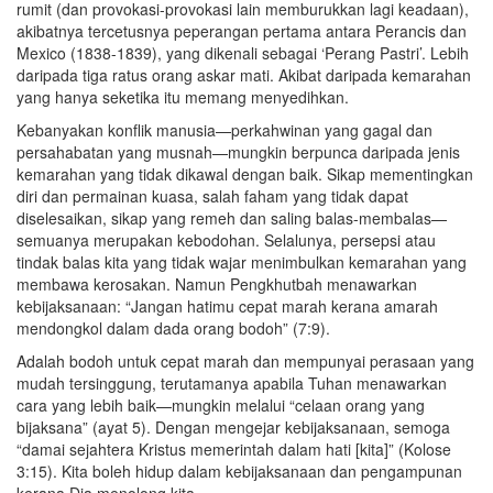
rumit (dan provokasi-provokasi lain memburukkan lagi keadaan),
akibatnya tercetusnya peperangan pertama antara Perancis dan
Mexico (1838-1839), yang dikenali sebagai ‘Perang Pastri’. Lebih
daripada tiga ratus orang askar mati. Akibat daripada kemarahan
yang hanya seketika itu memang menyedihkan.
Kebanyakan konflik manusia—perkahwinan yang gagal dan
persahabatan yang musnah—mungkin berpunca daripada jenis
kemarahan yang tidak dikawal dengan baik. Sikap mementingkan
diri dan permainan kuasa, salah faham yang tidak dapat
diselesaikan, sikap yang remeh dan saling balas-membalas—
semuanya merupakan kebodohan. Selalunya, persepsi atau
tindak balas kita yang tidak wajar menimbulkan kemarahan yang
membawa kerosakan. Namun Pengkhutbah menawarkan
kebijaksanaan: “Jangan hatimu cepat marah kerana amarah
mendongkol dalam dada orang bodoh” (7:9).
Adalah bodoh untuk cepat marah dan mempunyai perasaan yang
mudah tersinggung, terutamanya apabila Tuhan menawarkan
cara yang lebih baik—mungkin melalui “celaan orang yang
bijaksana” (ayat 5). Dengan mengejar kebijaksanaan, semoga
“damai sejahtera Kristus memerintah dalam hati [kita]” (Kolose
3:15). Kita boleh hidup dalam kebijaksanaan dan pengampunan