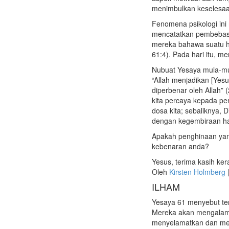
menimbulkan keselesaan
Fenomena psikologi in
mencatatkan pembebas
mereka bahawa suatu h
61:4). Pada hari itu, m
Nubuat Yesaya mula-mu
“Allah menjadikan [Yes
diperbenar oleh Allah”
kita percaya kepada pe
dosa kita; sebaliknya, 
dengan kegembiraan har
Apakah penghinaan yang
kebenaran anda?
Yesus, terima kasih ke
Oleh
Kirsten Holmberg
ILHAM
Yesaya 61 menyebut te
Mereka akan mengalami
menyelamatkan dan me