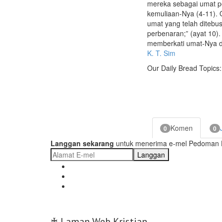
mereka sebagai umat pe
kemuliaan-Nya (4-11). 
umat yang telah diteb
perbenaran;” (ayat 10)
memberkati umat-Nya d
K. T. Sim
Our Daily Bread Topics:
Komen
0
0
Langgan sekarang
untuk menerima e-mel Pedoman Ha
Langgan
♰ Laman Web Kristian