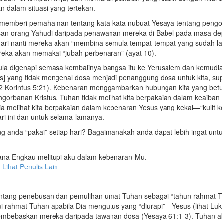
 dalam situasi yang tertekan.
i memberi pemahaman tentang kata-kata nubuat Yesaya tentang pengo
an orang Yahudi daripada penawanan mereka di Babel pada masa de
ari nanti mereka akan “membina semula tempat-tempat yang sudah l
ereka akan memakai “jubah perbenaran” (ayat 10).
la digenapi semasa kembalinya bangsa itu ke Yerusalem dan kemudi
us] yang tidak mengenal dosa menjadi penanggung dosa untuk kita, su
 (2 Korintus 5:21). Kebenaran menggambarkan hubungan kita yang bet
ngorbanan Kristus. Tuhan tidak melihat kita berpakaian dalam keaiban
Dia melihat kita berpakaian dalam kebenaran Yesus yang kekal—“kulit ke
i ini dan untuk selama-lamanya.
 anda “pakai” setiap hari? Bagaimanakah anda dapat lebih ingat un
rana Engkau melitupi aku dalam kebenaran-Mu.
|
Lihat Penulis Lain
ntang penebusan dan pemulihan umat Tuhan sebagai “tahun rahmat T
 rahmat Tuhan apabila Dia mengutus yang “diurapi”—Yesus (lihat Lu
mbebaskan mereka daripada tawanan dosa (Yesaya 61:1-3). Tuhan a