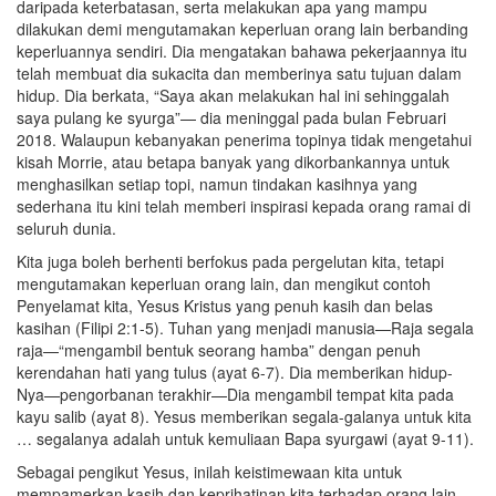
daripada keterbatasan, serta melakukan apa yang mampu
dilakukan demi mengutamakan keperluan orang lain berbanding
keperluannya sendiri. Dia mengatakan bahawa pekerjaannya itu
telah membuat dia sukacita dan memberinya satu tujuan dalam
hidup. Dia berkata, “Saya akan melakukan hal ini sehinggalah
saya pulang ke syurga”— dia meninggal pada bulan Februari
2018. Walaupun kebanyakan penerima topinya tidak mengetahui
kisah Morrie, atau betapa banyak yang dikorbankannya untuk
menghasilkan setiap topi, namun tindakan kasihnya yang
sederhana itu kini telah memberi inspirasi kepada orang ramai di
seluruh dunia.
Kita juga boleh berhenti berfokus pada pergelutan kita, tetapi
mengutamakan keperluan orang lain, dan mengikut contoh
Penyelamat kita, Yesus Kristus yang penuh kasih dan belas
kasihan (Filipi 2:1-5). Tuhan yang menjadi manusia—Raja segala
raja—“mengambil bentuk seorang hamba” dengan penuh
kerendahan hati yang tulus (ayat 6-7). Dia memberikan hidup-
Nya—pengorbanan terakhir—Dia mengambil tempat kita pada
kayu salib (ayat 8). Yesus memberikan segala-galanya untuk kita
… segalanya adalah untuk kemuliaan Bapa syurgawi (ayat 9-11).
Sebagai pengikut Yesus, inilah keistimewaan kita untuk
mempamerkan kasih dan keprihatinan kita terhadap orang lain