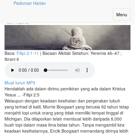
Pedoman Harian
Apa yang Kita Boleh Lakukan
Toggle
Menu
navigatio
09/11/2018
Baca:
Filipi 2:1-11
|
Bacaan Alkitab Setahun:
Yeremia 46–47 ;
Ibrani 6
Muat turun MP3
Hendaklah ada dalam dirimu pemikiran yang ada dalam Kristus
Yesus ... -Filipi 2:5
Walaupun dengan keadaan kesihatan dan pergerakan tubuh
yang terhad di katil, Morrie Boogaart yang berusia 92 tahun tetap
menjahit topi untuk orang yang tidak memiliki tempat tinggal di
Michigan. Dia dilaporkan telah membuat lebih daripada 8,000
buah topi dalam masa lima belas tahun. Tanpa mengambil kira
keadaan kesihatannya, Encik Boogaart memandang dirinya lebih