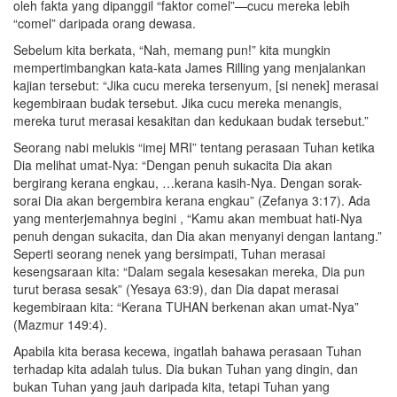
oleh fakta yang dipanggil “faktor comel”—cucu mereka lebih
“comel” daripada orang dewasa.
Sebelum kita berkata, “Nah, memang pun!” kita mungkin
mempertimbangkan kata-kata James Rilling yang menjalankan
kajian tersebut: “Jika cucu mereka tersenyum, [si nenek] merasai
kegembiraan budak tersebut. Jika cucu mereka menangis,
mereka turut merasai kesakitan dan kedukaan budak tersebut.”
Seorang nabi melukis “imej MRI” tentang perasaan Tuhan ketika
Dia melihat umat-Nya: “Dengan penuh sukacita Dia akan
bergirang kerana engkau, …kerana kasih-Nya. Dengan sorak-
sorai Dia akan bergembira kerana engkau” (Zefanya 3:17). Ada
yang menterjemahnya begini , “Kamu akan membuat hati-Nya
penuh dengan sukacita, dan Dia akan menyanyi dengan lantang.”
Seperti seorang nenek yang bersimpati, Tuhan merasai
kesengsaraan kita: “Dalam segala kesesakan mereka, Dia pun
turut berasa sesak” (Yesaya 63:9), dan Dia dapat merasai
kegembiraan kita: “Kerana TUHAN berkenan akan umat-Nya”
(Mazmur 149:4).
Apabila kita berasa kecewa, ingatlah bahawa perasaan Tuhan
terhadap kita adalah tulus. Dia bukan Tuhan yang dingin, dan
bukan Tuhan yang jauh daripada kita, tetapi Tuhan yang