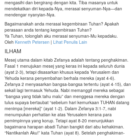
mengasihi dan bergirang dengan kita. Tiba masanya untuk
mendekatkan diri kepada-Nya, merasai senyuman-Nya—dan
mendengar nyanyian-Nya.
Bagaimanakah anda merasai kegembiraan Tuhan? Apakah
perasaan anda tentang kegembiraan Tuhan?
Ya Tuhan, tolonglah aku merasai senyuman-Mu kepadaku.
Oleh
Kenneth Petersen
|
Lihat Penulis Lain
ILHAM
Mesej utama dalam kitab Zefanya adalah tentang penghakiman.
Fasal 1 menujukan mesej yang keras ini kepada seluruh dunia
(ayat 2-3), tetapi disasarkan khusus kepada Yerusalem dan
Yehuda kerana penyembahan berhala mereka (ayat 4-6).
Zefanya 2 menyasarkan bangsa-bangsa tertentu (ayat 4-15), dan
sekali lagi termasuk Yehuda. Nabi memanggil mereka sebagai
“bangsa yang tidak tahu malu” dan menggesa mereka dengan
tulus supaya bertaubat “sebelum hari kemurkaan TUHAN datang
menimpa [mereka]” (ayat 1-2). Dalam Zefanya 3:1-7, nabi
menumpukan perhatian ke atas Yerusalem kerana para
pemimpinnya yang korup. Tetapi ayat 8-20 menunjukkan
bagaimana harapan abadi Tuhan bangkit dari abu kehakiman.
“Nantikanlah Aku!” kata Tuhan (ayat 8). Setelah penghakiman-