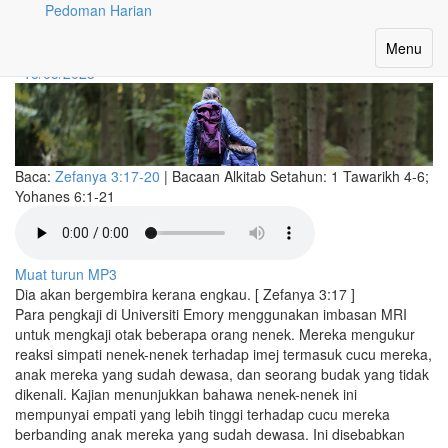
Pedoman Harian
Kajian Nenek
Toggle
Menu
navigatio
18/05/2023
Baca:
Zefanya 3:17-20
|
Bacaan Alkitab Setahun:
1 Tawarikh 4-6;
Yohanes 6:1-21
Muat turun MP3
Dia akan bergembira kerana engkau. [ Zefanya 3:17 ]
Para pengkaji di Universiti Emory menggunakan imbasan MRI
untuk mengkaji otak beberapa orang nenek. Mereka mengukur
reaksi simpati nenek-nenek terhadap imej termasuk cucu mereka,
anak mereka yang sudah dewasa, dan seorang budak yang tidak
dikenali. Kajian menunjukkan bahawa nenek-nenek ini
mempunyai empati yang lebih tinggi terhadap cucu mereka
berbanding anak mereka yang sudah dewasa. Ini disebabkan