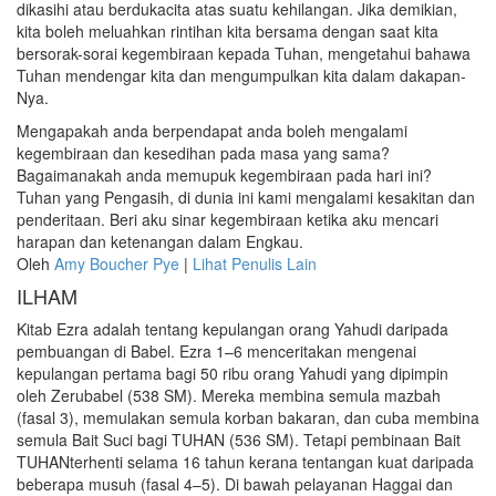
dikasihi atau berdukacita atas suatu kehilangan. Jika demikian,
kita boleh meluahkan rintihan kita bersama dengan saat kita
bersorak-sorai kegembiraan kepada Tuhan, mengetahui bahawa
Tuhan mendengar kita dan mengumpulkan kita dalam dakapan-
Nya.
Mengapakah anda berpendapat anda boleh mengalami
kegembiraan dan kesedihan pada masa yang sama?
Bagaimanakah anda memupuk kegembiraan pada hari ini?
Tuhan yang Pengasih, di dunia ini kami mengalami kesakitan dan
penderitaan. Beri aku sinar kegembiraan ketika aku mencari
harapan dan ketenangan dalam Engkau.
Oleh
Amy Boucher Pye
|
Lihat Penulis Lain
ILHAM
Kitab Ezra adalah tentang kepulangan orang Yahudi daripada
pembuangan di Babel. Ezra 1–6 menceritakan mengenai
kepulangan pertama bagi 50 ribu orang Yahudi yang dipimpin
oleh Zerubabel (538 SM). Mereka membina semula mazbah
(fasal 3), memulakan semula korban bakaran, dan cuba membina
semula Bait Suci bagi TUHAN (536 SM). Tetapi pembinaan Bait
TUHANterhenti selama 16 tahun kerana tentangan kuat daripada
beberapa musuh (fasal 4–5). Di bawah pelayanan Haggai dan