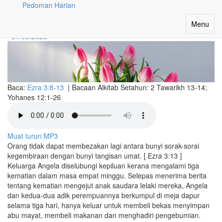
Pedoman Harian
Dukacita dan Sukacita
Toggle
Menu
navigatio
31/05/2023
Baca:
Ezra 3:8-13
|
Bacaan Alkitab Setahun:
2 Tawarikh 13-14;
Yohanes 12:1-26
Muat turun MP3
Orang tidak dapat membezakan lagi antara bunyi sorak-sorai
kegembiraan dengan bunyi tangisan umat. [ Ezra 3:13 ]
Keluarga Angela diselubungi kepiluan kerana mengalami tiga
kematian dalam masa empat minggu. Selepas menerima berita
tentang kematian mengejut anak saudara lelaki mereka, Angela
dan kedua-dua adik perempuannya berkumpul di meja dapur
selama tiga hari, hanya keluar untuk membeli bekas menyimpan
abu mayat, membeli makanan dan menghadiri pengebumian.