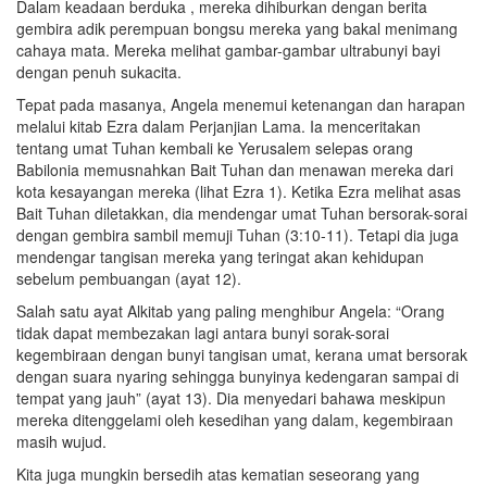
Dalam keadaan berduka , mereka dihiburkan dengan berita
gembira adik perempuan bongsu mereka yang bakal menimang
cahaya mata. Mereka melihat gambar-gambar ultrabunyi bayi
dengan penuh sukacita.
Tepat pada masanya, Angela menemui ketenangan dan harapan
melalui kitab Ezra dalam Perjanjian Lama. Ia menceritakan
tentang umat Tuhan kembali ke Yerusalem selepas orang
Babilonia memusnahkan Bait Tuhan dan menawan mereka dari
kota kesayangan mereka (lihat Ezra 1). Ketika Ezra melihat asas
Bait Tuhan diletakkan, dia mendengar umat Tuhan bersorak-sorai
dengan gembira sambil memuji Tuhan (3:10-11). Tetapi dia juga
mendengar tangisan mereka yang teringat akan kehidupan
sebelum pembuangan (ayat 12).
Salah satu ayat Alkitab yang paling menghibur Angela: “Orang
tidak dapat membezakan lagi antara bunyi sorak-sorai
kegembiraan dengan bunyi tangisan umat, kerana umat bersorak
dengan suara nyaring sehingga bunyinya kedengaran sampai di
tempat yang jauh” (ayat 13). Dia menyedari bahawa meskipun
mereka ditenggelami oleh kesedihan yang dalam, kegembiraan
masih wujud.
Kita juga mungkin bersedih atas kematian seseorang yang