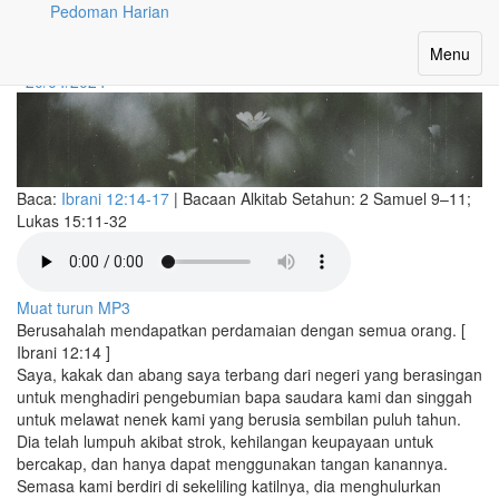
Pedoman Harian
Keharmonian Keluarga
Toggle
Menu
navigatio
20/04/2024
Baca:
Ibrani 12:14-17
|
Bacaan Alkitab Setahun:
2 Samuel 9–11;
Lukas 15:11-32
Muat turun MP3
Berusahalah mendapatkan perdamaian dengan semua orang. [
Ibrani 12:14 ]
Saya, kakak dan abang saya terbang dari negeri yang berasingan
untuk menghadiri pengebumian bapa saudara kami dan singgah
untuk melawat nenek kami yang berusia sembilan puluh tahun.
Dia telah lumpuh akibat strok, kehilangan keupayaan untuk
bercakap, dan hanya dapat menggunakan tangan kanannya.
Semasa kami berdiri di sekeliling katilnya, dia menghulurkan