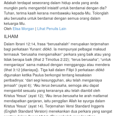
Adakah terdapat seseorang dalam hidup anda yang anda
mungkin perlu mengambil inisiatif untuk berdamai dengan dia?
Tuhan, terima kasih kerana membawaku kepada-Mu. Tolonglah
aku berusaha untuk berdamai dengan semua orang dalam
keluarga-Mu.
Oleh
Elisa Morgan
|
Lihat Penulis Lain
ILHAM
Dalam Ibrani 12:14, frasa “berusahalah” merupakan terjemahan
bagi perkataan Yunani:
diōkō
. Ia mempunyai pelbagai maksud
termasuk “berusaha mengamalkan” perkara yang baik atau yang
tidak berapa baik (lihat 2 Timotius 2:22); “terus berusaha”; “untuk
menganiaya” sama maksud dengan mengganggu atau mendera
(lihat 3:12 [dianiaya]). Tiga kali dalam Filipi 3 perkataan
diōkō
digunakan ketika Paulus berkongsi tentang kesaksian
peribadinya: “dari segi kesungguhan, aku telah
menganiaya
jemaah” (ayat 6); “Aku
terus berusaha
, semoga aku dapat
mengambil sesuatu yang kerananya aku telah diambil oleh
Kristus Yesus” (ayat 12); “Aku
terus berusaha
ke arah matlamat
mendapatkan ganjaran, iaitu penggilan Allah ke syurga dalam
Kristus Yesus” (ayat 14). Terjemahan Versi Standard Inggeris
(English Standard Version) menekankan dua perkara yang sangat