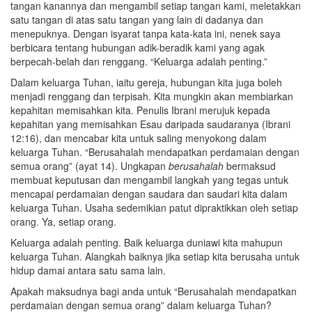
tangan kanannya dan mengambil setiap tangan kami, meletakkan
satu tangan di atas satu tangan yang lain di dadanya dan
menepuknya. Dengan isyarat tanpa kata-kata ini, nenek saya
berbicara tentang hubungan adik-beradik kami yang agak
berpecah-belah dan renggang. “Keluarga adalah penting.”
Dalam keluarga Tuhan, iaitu gereja, hubungan kita juga boleh
menjadi renggang dan terpisah. Kita mungkin akan membiarkan
kepahitan memisahkan kita. Penulis Ibrani merujuk kepada
kepahitan yang memisahkan Esau daripada saudaranya (Ibrani
12:16), dan mencabar kita untuk saling menyokong dalam
keluarga Tuhan. “Berusahalah mendapatkan perdamaian dengan
semua orang” (ayat 14). Ungkapan
berusahalah
bermaksud
membuat keputusan dan mengambil langkah yang tegas untuk
mencapai perdamaian dengan saudara dan saudari kita dalam
keluarga Tuhan. Usaha sedemikian patut dipraktikkan oleh setiap
orang. Ya, setiap orang.
Keluarga adalah penting. Baik keluarga duniawi kita mahupun
keluarga Tuhan. Alangkah baiknya jika setiap kita berusaha untuk
hidup damai antara satu sama lain.
Apakah maksudnya bagi anda untuk “Berusahalah mendapatkan
perdamaian dengan semua orang” dalam keluarga Tuhan?